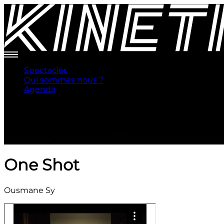
Spectacles
Qui sommes nous ?
Agenda
One Shot
Ousmane Sy
One Shot
Ousmane Sy