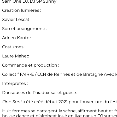
Sam One DJ, DJ SP Sunny
Création lumières :
Xavier Lescat
Son et arrangements :
Adrien Kanter
Costumes :
Laure Maheo
Commande et production :
Collectif FAIR-E / CCN de Rennes et de Bretagne Avec l
Interprètes :
Danseuses de Paradox-sal et guests
One Shot
a été créé début 2021 pour l'ouverture du fes
Huit femmes se partagent la scène, affirmant haut et for
house dance et d’afrobeat joué en live par un DJ sur sc