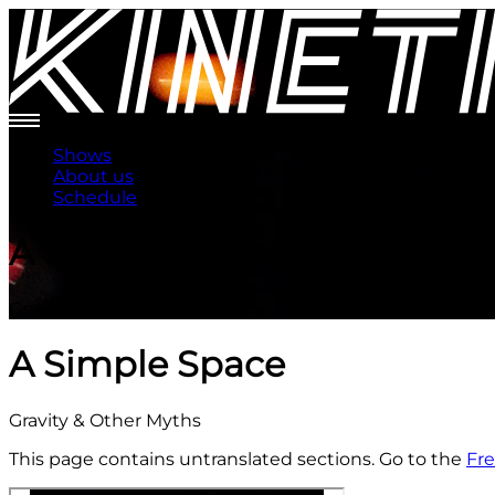
Shows
About us
Schedule
A Simple Space
Gravity & Other Myths
A Simple Space
Gravity & Other Myths
This page contains untranslated sections. Go to the
Fre